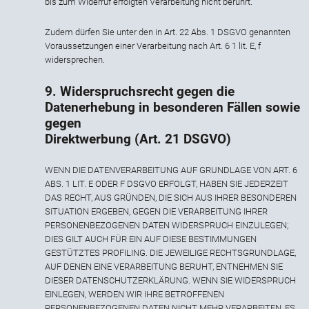
bis zum Widerruf erfolgten Verarbeitung nicht berührt.
Zudem dürfen Sie unter den in Art. 22 Abs. 1 DSGVO genannten
Voraussetzungen einer Verarbeitung nach Art. 6 1 lit. E, f
widersprechen.
9. Widerspruchsrecht gegen die
Datenerhebung in besonderen Fällen sowie
gegen
Direktwerbung (Art. 21 DSGVO)
WENN DIE DATENVERARBEITUNG AUF GRUNDLAGE VON ART. 6
ABS. 1 LIT. E ODER F DSGVO ERFOLGT, HABEN SIE JEDERZEIT
DAS RECHT, AUS GRÜNDEN, DIE SICH AUS IHRER BESONDEREN
SITUATION ERGEBEN, GEGEN DIE VERARBEITUNG IHRER
PERSONENBEZOGENEN DATEN WIDERSPRUCH EINZULEGEN;
DIES GILT AUCH FÜR EIN AUF DIESE BESTIMMUNGEN
GESTÜTZTES PROFILING. DIE JEWEILIGE RECHTSGRUNDLAGE,
AUF DENEN EINE VERARBEITUNG BERUHT, ENTNEHMEN SIE
DIESER DATENSCHUTZERKLÄRUNG. WENN SIE WIDERSPRUCH
EINLEGEN, WERDEN WIR IHRE BETROFFENEN
PERSONENBEZOGENEN DATEN NICHT MEHR VERARBEITEN, ES